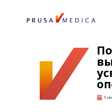
По
вы
ус
оп
5 се