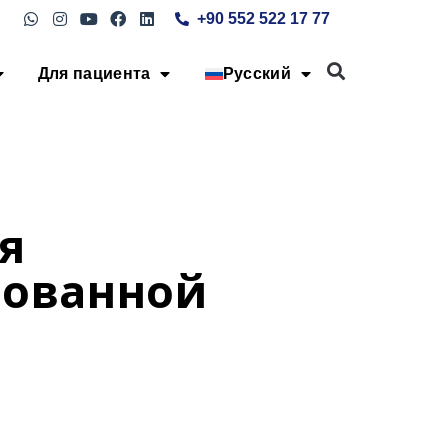
+90 552 522 17 77
Для пациента
Русский
я
рованной