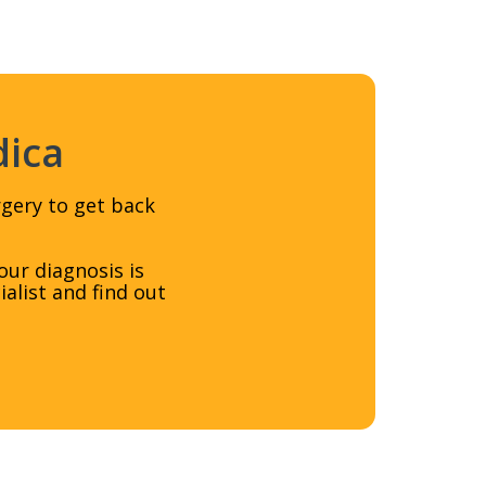
dica
rgery to get back
ur diagnosis is
alist and find out