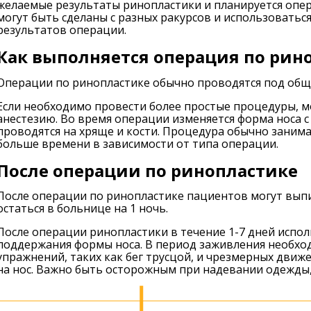
желаемые результаты ринопластики и планируется опер
могут быть сделаны с разных ракурсов и использоватьс
результатов операции.
Как выполняется операция по рин
Операции по ринопластике обычно проводятся под общ
Если необходимо провести более простые процедуры, 
анестезию. Во время операции изменяется форма носа
проводятся на хряще и кости. Процедура обычно занимае
больше времени в зависимости от типа операции.
После операции по ринопластике
После операции по ринопластике пациентов могут выпи
остаться в больнице на 1 ночь.
После операции ринопластики в течение 1-7 дней испо
поддержания формы носа. В период заживления необхо
упражнений, таких как бег трусцой, и чрезмерных движ
на нос. Важно быть осторожным при надевании одежды, 