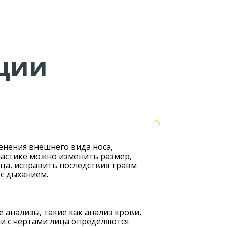
рции
енения внешнего вида носа,
пластике можно изменить размер,
ца, исправить последствия травм
с дыханием.
анализы, такие как анализ крови,
ии с чертами лица определяются