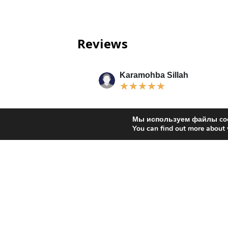
Reviews
Karamohba Sillah
★
★
★
★
★
rt pickup,
I recently had the privilege of
Мы используем файлы coo
pre-operative
experiencing the exceptional servic
You can find out more about 
y, post-operative
of Prusa Medica, a health agency t
 and countless other
coordinated my trip to Turam Turam
ided. Throughout
Hospital in Bursa, Turkey, for a surg
ver left our side,
From the initial consultation to the 
ortest moment. I am
operative follow-up, every aspect o
e Prusa Medica team
medical journey was meticulously
uran; they left a
organized and flawlessly executed,
 on me. It was a
leaving me thoroughly impressed a
know you and work
grateful. One of the standout qualit
recommend them; they
of Prusa Medica was their commitm