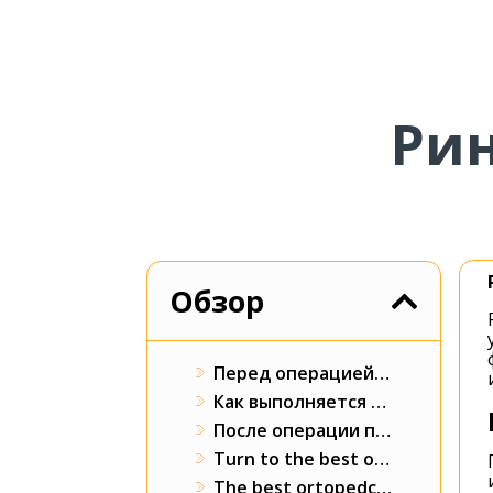
Рин
Обзор
Перед операцией ринопластики
Как выполняется операция по ринопластике?
После операции по ринопластике
Turn to the best orthopedics surgeons in Prusamedica
The best ortopedcy surgeons in Prusamedica