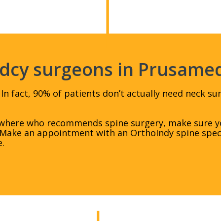
edcy surgeons in Prusame
 In fact, 90% of patients don’t actually need neck su
sewhere who recommends spine surgery, make sure yo
. Make an appointment with an OrthoIndy spine speci
e.