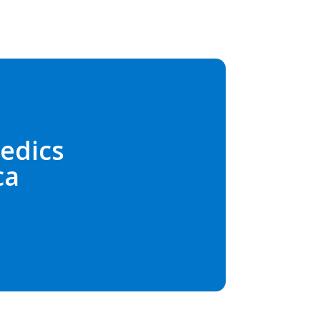
edics
ca